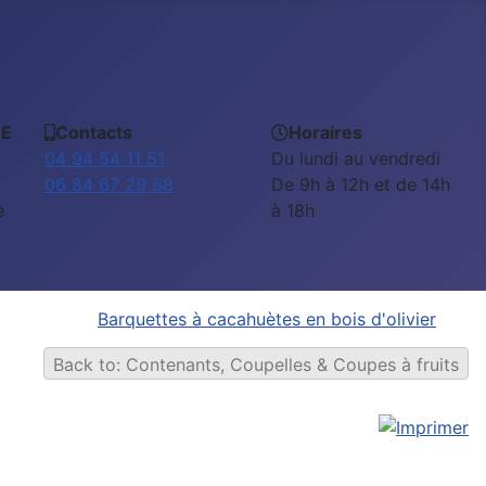
EE
Contacts
Horaires
04 94 54 11 51
Du lundi au vendredi
06 84 67 29 68
De 9h à 12h et de 14h
e
à 18h
Barquettes à cacahuètes en bois d'olivier
Back to: Contenants, Coupelles & Coupes à fruits