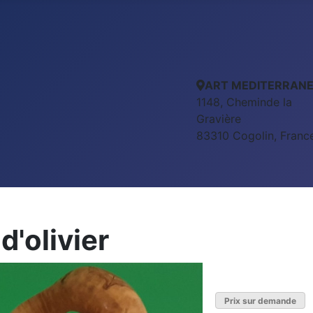
ART MEDITERRAN
1148, Cheminde la
Gravière
83310 Cogolin, Franc
d'olivier
Prix sur demande