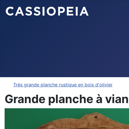
Très grande planche rustique en bois d'olivier
Grande planche à viand