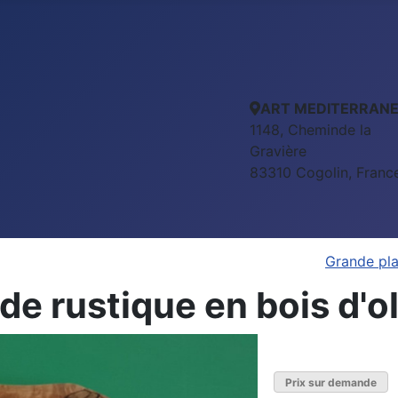
ART MEDITERRAN
1148, Cheminde la
Gravière
83310 Cogolin, Franc
Grande pla
e rustique en bois d'ol
Prix sur demande