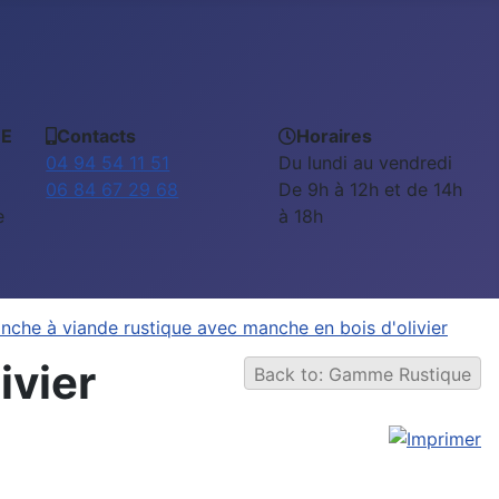
EE
Contacts
Horaires
04 94 54 11 51
Du lundi au vendredi
06 84 67 29 68
De 9h à 12h et de 14h
e
à 18h
nche à viande rustique avec manche en bois d'olivier
ivier
Back to: Gamme Rustique