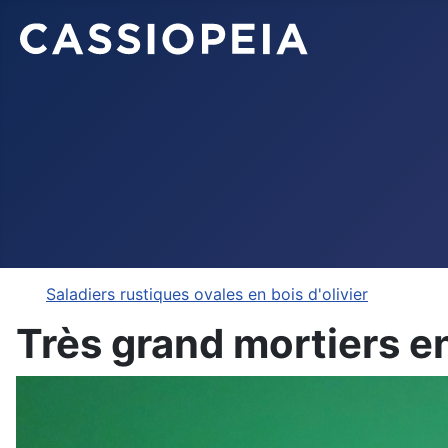
Saladiers rustiques ovales en bois d'olivier
Très grand mortiers en