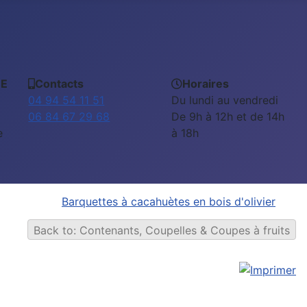
EE
Contacts
Horaires
04 94 54 11 51
Du lundi au vendredi
06 84 67 29 68
De 9h à 12h et de 14h
e
à 18h
Barquettes à cacahuètes en bois d'olivier
Back to: Contenants, Coupelles & Coupes à fruits