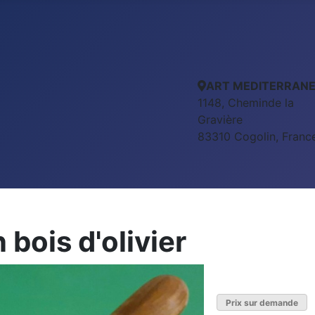
ART MEDITERRAN
1148, Cheminde la
Gravière
83310 Cogolin, Franc
 bois d'olivier
Prix sur demande