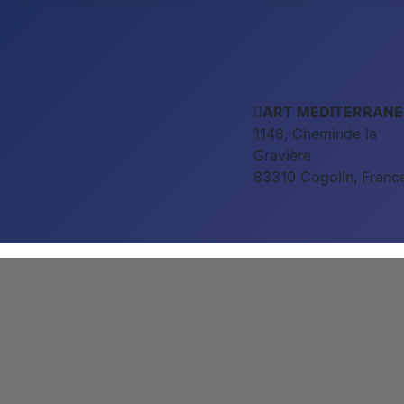
ART MEDITERRANE
1148, Cheminde la
Gravière
83310 Cogolin, Franc