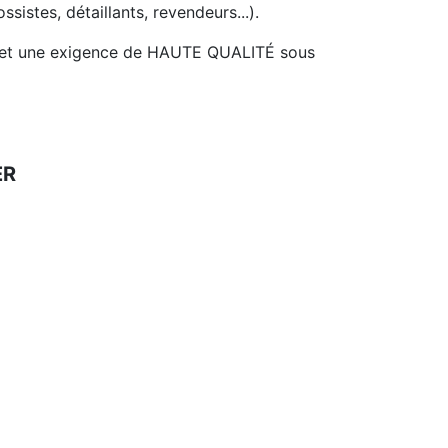
ssistes, détaillants, revendeurs...).
IRE et une exigence de HAUTE QUALITÉ sous
ER
Gamme
Contenants, Coupelles &
Contenants, Coupelles
Coupes à fruits
& Coupes à fruits