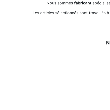
Nous sommes
fabricant
spécialisé
Les articles sélectionnés sont travaillé
N
Gamme
Planches & Planchettes
Planches & Planchett