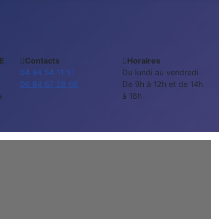
E
Contacts
Horaires
04 94 54 11 51
Du lundi au vendredi
06 84 67 29 68
De 9h à 12h et de 14h
e
à 18h